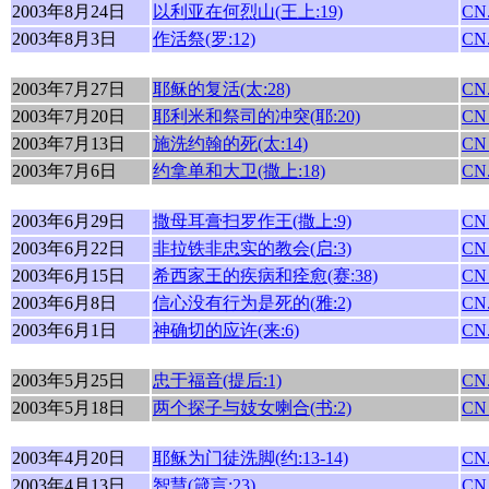
2003年8月24日
以利亚在何烈山(王上:19)
CN.
2003年8月3日
作活祭(罗:12)
CN.
2003年7月27日
耶稣的复活(太:28)
CN.
2003年7月20日
耶利米和祭司的冲突(耶:20)
CN
2003年7月13日
施洗约翰的死(太:14)
CN
2003年7月6日
约拿单和大卫(撒上:18)
CN.
2003年6月29日
撒母耳膏扫罗作王(撒上:9)
CN
2003年6月22日
非拉铁非忠实的教会(启:3)
CN
2003年6月15日
希西家王的疾病和痊愈(赛:38)
CN
2003年6月8日
信心没有行为是死的(雅:2)
CN.
2003年6月1日
神确切的应许(来:6)
CN.
2003年5月25日
忠于福音(提后:1)
CN.
2003年5月18日
两个探子与妓女喇合(书:2)
CN
2003年4月20日
耶稣为门徒洗脚(约:13-14)
CN.
2003年4月13日
智慧(箴言:23)
CN.