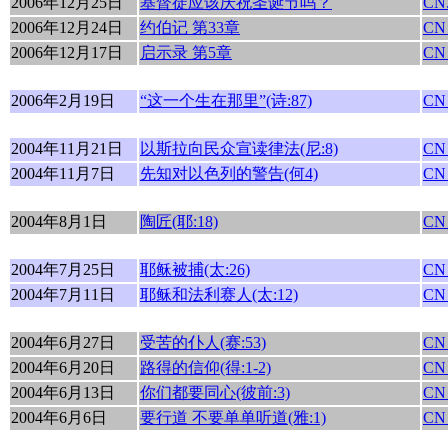
2006年12月25日
基督徒应该庆祝圣诞节吗？
CN.
2006年12月24日
约伯记 第33章
CN
2006年12月17日
启示录 第5章
CN
2006年2月19日
“这一个生在那里”(诗:87)
CN
2004年11月21日
以斯拉向民众宣读律法(尼:8)
CN
2004年11月7日
先知对以色列的警告(何4)
CN
2004年8月1日
陶匠(耶:18)
CN
2004年7月25日
耶稣被捕(太:26)
CN
2004年7月11日
耶稣和法利赛人(太:12)
CN
2004年6月27日
受苦的仆人(赛:53)
CN
2004年6月20日
路得的信仰(得:1-2)
CN
2004年6月13日
你们都要同心(彼前:3)
CN
2004年6月6日
要行道 不要单单听道(雅:1)
CN